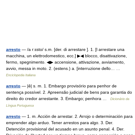
arresto
— /a r:ɛsto/ s.m. [der. di arrestare ]. 1. [l arrestare una
macchina, un elettrodomestico, ecc.] ▶◀ blocco, disattivazione,
fermo, spegnimento. ◀▶ accensione, attivazione, avviamento,
avvio, messa in moto. 2. (estens.) a. [interruzione dello… …
Enciclopedia Italiana
arresto
— |ê| s. m. 1. Embargo provisório para penhor de
sentença possível. 2. Apreensão judicial de bens para garantia do
direito do credor arrestante. 3. Embargo; penhora …
Dicionário da
Língua Portuguesa
arresto
— 1. m. Acción de arrestar. 2. Arrojo o determinación para
emprender algo arduo. Tener arrestos para algo. 3. Der.
Detención provisional del acusado en un asunto penal. 4. Der.