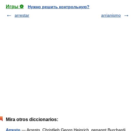
Игры ⚽
Нужно решить контрольную?
arrestar
arrianismo
Mira otros diccionarios:
Arresto
— Arresto, Christlieb Georg Heinrich, genannt Burchardi,