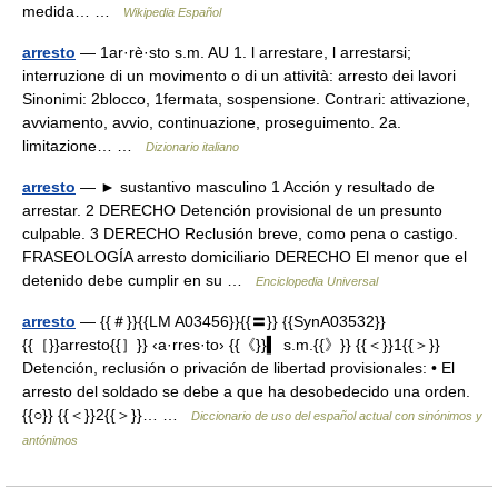
medida… …
Wikipedia Español
arresto
— 1ar·rè·sto s.m. AU 1. l arrestare, l arrestarsi;
interruzione di un movimento o di un attività: arresto dei lavori
Sinonimi: 2blocco, 1fermata, sospensione. Contrari: attivazione,
avviamento, avvio, continuazione, proseguimento. 2a.
limitazione… …
Dizionario italiano
arresto
— ► sustantivo masculino 1 Acción y resultado de
arrestar. 2 DERECHO Detención provisional de un presunto
culpable. 3 DERECHO Reclusión breve, como pena o castigo.
FRASEOLOGÍA arresto domiciliario DERECHO El menor que el
detenido debe cumplir en su …
Enciclopedia Universal
arresto
— {{＃}}{{LM A03456}}{{〓}} {{SynA03532}}
{{［}}arresto{{］}} ‹a·rres·to› {{《}}▍ s.m.{{》}} {{＜}}1{{＞}}
Detención, reclusión o privación de libertad provisionales: • El
arresto del soldado se debe a que ha desobedecido una orden.
{{○}} {{＜}}2{{＞}}… …
Diccionario de uso del español actual con sinónimos y
antónimos